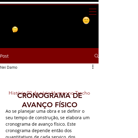
Post
Nei Damo
CRONOGRAMA DE AVANÇO
FÍSICO
História 02 da série Humor no Trecho
CRONOGRAMA DE
AVANÇO FÍSICO
Ao se planejar uma obra e se definir o 
seu tempo de construção, se elabora um 
cronograma de avanço físico. Este 
cronograma depende então dos 
quantitativos de cada serviço, dos 