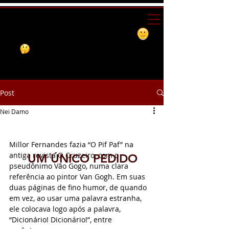
Post
Nei Damo
UM ÚNICO PEDIDO
Millor Fernandes fazia “O Pif Paf” na 
antiga revista O Cruzeiro, com o 
UM ÚNICO PEDIDO
pseudônimo Vão Gogo, numa clara 
referência ao pintor Van Gogh. Em suas 
duas páginas de fino humor, de quando 
em vez, ao usar uma palavra estranha, 
ele colocava logo após a palavra, 
“Dicionário! Dicionário!”, entre 