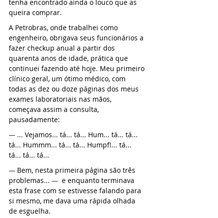
tenha encontrado ainda o louco que as 
queira comprar.
A Petrobras, onde trabalhei como 
engenheiro, obrigava seus funcionários a 
fazer checkup anual a partir dos 
quarenta anos de idade, prática que 
continuei fazendo até hoje. Meu primeiro 
clínico geral, um ótimo médico, com 
todas as dez ou doze páginas dos meus 
exames laboratoriais nas mãos, 
começava assim a consulta, 
pausadamente:
— 
... Vejamos... tá... tá... Hum... tá... tá... 
tá... Hummm... tá... tá... Humpf!... tá... 
tá... tá... tá...
— 
Bem, nesta primeira página são três 
problemas... 
— 
 e enquanto terminava 
esta frase com se estivesse falando para 
si mesmo, me dava uma rápida olhada 
de esguelha.