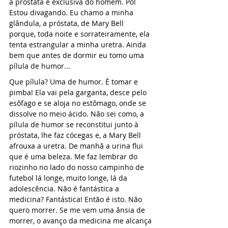
a próstata é exclusiva do homem. Pô! 
Estou divagando. Eu chamo a minha 
glândula, a próstata, de Mary Bell 
porque, toda noite e sorrateiramente, ela 
tenta estrangular a minha uretra. Ainda 
bem que antes de dormir eu tomo uma 
pílula de humor...
Que pílula? Uma de humor. É tomar e 
pimba! Ela vai pela garganta, desce pelo 
esôfago e se aloja no estômago, onde se 
dissolve no meio ácido. Não sei como, a 
pílula de humor se reconstitui junto à 
próstata, lhe faz cócegas e, a Mary Bell 
afrouxa a uretra. De manhã a urina flui 
que é uma beleza. Me faz lembrar do 
riozinho no lado do nosso campinho de 
futebol lá longe, muito longe, lá da 
adolescência. Não é fantástica a 
medicina? Fantástica! Então é isto. Não 
quero morrer. Se me vem uma ânsia de 
morrer, o avanço da medicina me alcança 