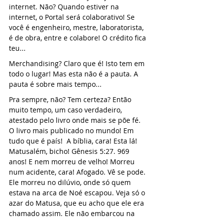
internet. Não? Quando estiver na 
internet, o Portal será colaborativo! Se 
você é engenheiro, mestre, laboratorista, 
é de obra, entre e colabore! O crédito fica 
teu...
Merchandising? Claro que é! Isto tem em 
todo o lugar! Mas esta não é a pauta. A 
pauta é sobre mais tempo...
Pra sempre, não? Tem certeza? Então 
muito tempo, um caso verdadeiro, 
atestado pelo livro onde mais se põe fé. 
O livro mais publicado no mundo! Em 
tudo que é país!  A bíblia, cara! Esta lá! 
Matusalém, bicho! Gênesis 5:27. 969 
anos! E nem morreu de velho! Morreu 
num acidente, cara! Afogado. Vê se pode. 
Ele morreu no dilúvio, onde só quem 
estava na arca de Noé escapou. Veja só o 
azar do Matusa, que eu acho que ele era 
chamado assim. Ele não embarcou na 