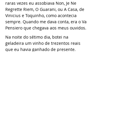
raras vezes eu assobiava Non, Je Ne 
Regrette Riem, O Guarani, ou A Casa, de 
Vinicius e Toquinho, como acontecia 
sempre. Quando me dava conta, era o Va 
Pensiero que chegava aos meus ouvidos.
Na noite do sétimo dia, botei na 
geladeira um vinho de trezentos reais 
que eu havia ganhado de presente.
Alvíssaras! Raiou o oitavo dia.
À noite, li na Bíblia o Gênesis 7, que diz 
que Noé, com a idade de 600 anos, 
escapou do dilúvio em sua arca, 
flutuando por 40 dias e 40 noites. O bom 
deste tempo é a longevidade, porque 
Matusalém, o homem mais velho que já 
existiu - vejam só - nem morreu de velho. 
Ele morreu, pasmem, justamente porque 
não estando na arca, se afogou no dilúvio.
Após sair da arca, Noé plantou uma 