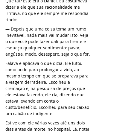
Que tal? Este era o Daniel. Eu costumava 
dizer a ele que sua racionalidade me 
irritava, no que ele sempre me respondia 
rindo:
— Depois que uma coisa toma um rumo 
inevitável, nada mais vai mudar isto. Veja 
o que você pode fazer dali para frente e 
esqueça qualquer sentimento: pavor, 
angústia, medo, desespero, seja o que for.
Falava e aplicava o que dizia. Ele lutou 
como pode para prolongar a vida, ao 
mesmo tempo em que se preparava para 
a viagem derradeira. Escolheu a 
cremação e, na pesquisa de preços que 
ele estava fazendo, ele ria, dizendo que 
estava levando em conta o 
custo/benefício. Escolheu para seu caixão 
um caixão de indigente.
Estive com ele várias vezes até uns dois 
dias antes da morte, no hospital. Lá, notei 