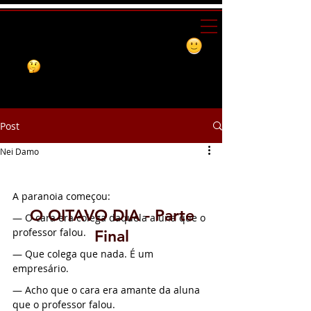
Post
Nei Damo
O OITAVO DIA - Parte Final
A paranoia começou:
O OITAVO DIA - Parte
— O cara era colega daquela aluna que o 
professor falou.
Final
— Que colega que nada. É um 
empresário.
— Acho que o cara era amante da aluna 
que o professor falou.