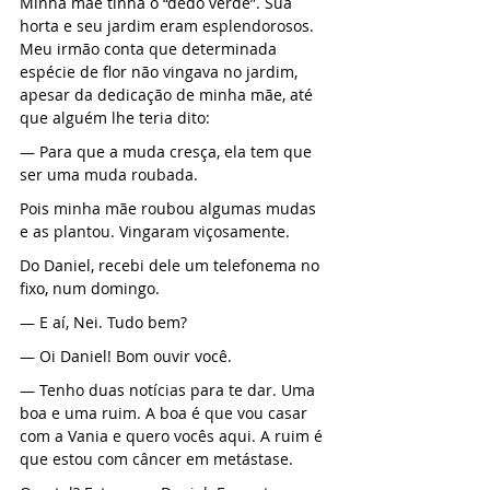
Minha mãe tinha o “dedo verde”. Sua 
horta e seu jardim eram esplendorosos. 
Meu irmão conta que determinada 
espécie de flor não vingava no jardim, 
apesar da dedicação de minha mãe, até 
que alguém lhe teria dito:
— Para que a muda cresça, ela tem que 
ser uma muda roubada.
Pois minha mãe roubou algumas mudas 
e as plantou. Vingaram viçosamente.
Do Daniel, recebi dele um telefonema no 
fixo, num domingo.
— E aí, Nei. Tudo bem?
— Oi Daniel! Bom ouvir você.
— Tenho duas notícias para te dar. Uma 
boa e uma ruim. A boa é que vou casar 
com a Vania e quero vocês aqui. A ruim é 
que estou com câncer em metástase.